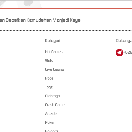
an Dapatkan Kemudahan Menjadi Kaya
Kategori
Dukung
Hot Games
+62
Slots
Live Casino
Race
Togel
Olahraga
Crash Game
Arcade
Poker
E-Sports