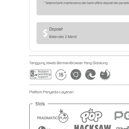
* Selama bank maintenance dan bank offline deposit dan penarik
Deposit
Rata-rata 3 Menit
Tanggung Jawab Bermain
Browser Yang Didukung
Platform Penyedia Layanan
Slots