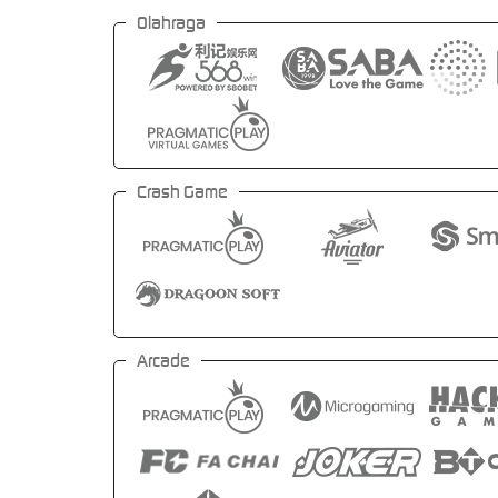
Olahraga
Crash Game
Arcade