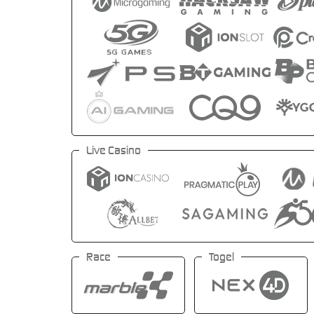
Live Casino
Race
Togel