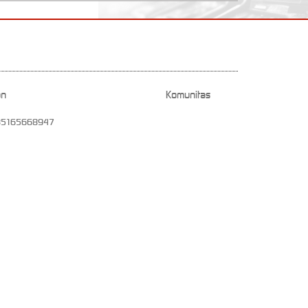
an
Komunitas
85165668947