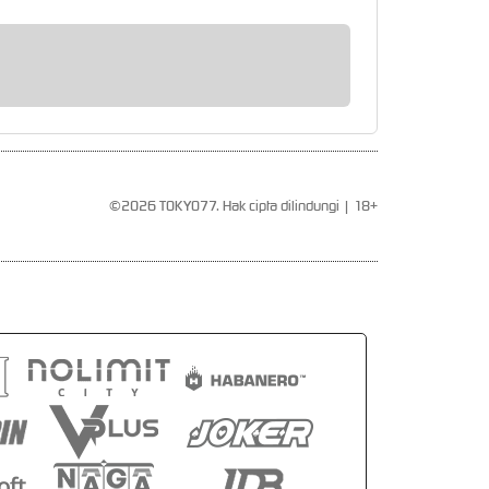
©2026 TOKYO77. Hak cipta dilindungi | 18+