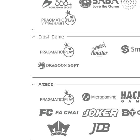
Crash Game
Arcade