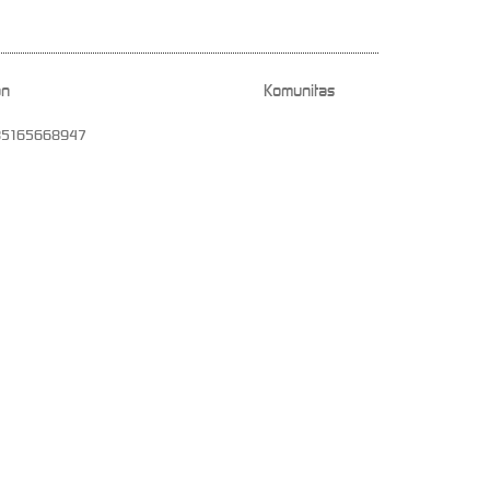
an
Komunitas
85165668947