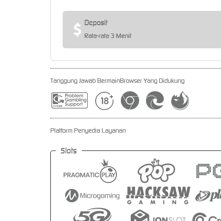
Deposit
Rata-rata 3 Menit
Tanggung Jawab Bermain
Browser Yang Didukung
Platform Penyedia Layanan
Slots