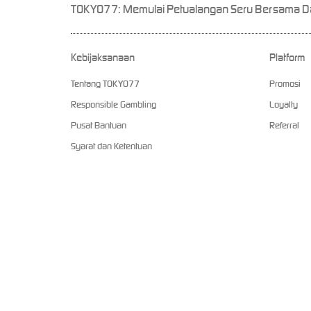
TOKYO77: Memulai Petualangan Seru Bersama D
Kebijaksanaan
Platform
Tentang TOKYO77
Promosi
Responsible Gambling
Loyalty
Pusat Bantuan
Referral
Syarat dan Ketentuan