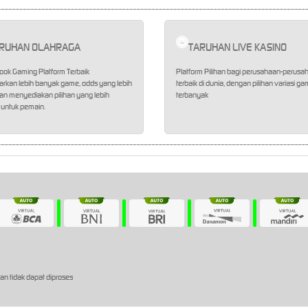
RUHAN OLAHRAGA
TARUHAN LIVE KASINO
ook Gaming Platform Terbaik
Platform Pilihan bagi perusahaan-perusa
kan lebih banyak game, odds yang lebih
terbaik di dunia, dengan pilihan variasi g
 dan menyediakan pilihan yang lebih
terbanyak
untuk pemain.
an tidak dapat diproses