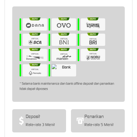
* Selama bank maintenance dan bank offline deposit dan penarikan
tidak dapat diproses
Deposit
Penarikan
Rata-rata 3 Menit
Rata-rata 5 Menit