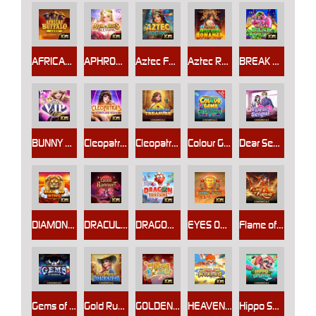
AFRICAN BUFFALO 5000
APHRODITE’S BLESSING
Aztec Fortune
Aztec Rush Bonanza
BREAK THE BANK
BUNNY VIP NIGHT
Cleopatra's Fortune Ways
Cleopatra's Treasure
Colour Game Mega Bonus
Dear Senpai
DIAMOND KING
DRACULA’S CASTLE BANQUET
DRAGON FORTUNE
EYES OF RA
Flame of Fortune
Gems of Valhalla
Gold Rush Bonanza
GOLDEN FORTUNE HORSE
HEAVENLY FEAST WITH WUKONG
Hippo Splash