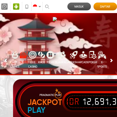
MASUK
DAFTAR
HOT
SLOTS
LIVE
RACE
TOGEL
OLAHRAGA
CRASH
ARCADE
POKER
E-
SABUN
GAMES
CASINO
GAME
SPORTS
AYAM
IDR
12,691,
JACKPOT
PLAY