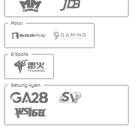
Poker
E-Sports
Sabung Ayam