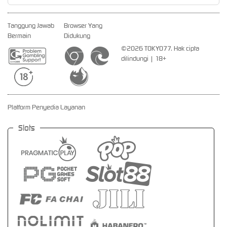
Tanggung Jawab
Browser Yang
Bermain
Didukung
©2026 TOKYO77. Hak cipta
dilindungi | 18+
Platform Penyedia Layanan
Slots