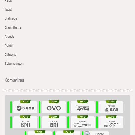
Race
Togel
Olahraga
Crash Game
Arcade
Poker
E-Sports
Sabung Ayam
Komunitas