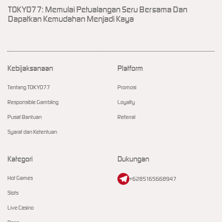
TOKYO77: Memulai Petualangan Seru Bersama Dan
Dapatkan Kemudahan Menjadi Kaya
Kebijaksanaan
Platform
Tentang TOKYO77
Promosi
Responsible Gambling
Loyalty
Pusat Bantuan
Referral
Syarat dan Ketentuan
Kategori
Dukungan
Hot Games
+6285165668947
Slots
Live Casino