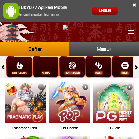
×
TOKYO77 Aplikasi Mobile
UNDUH
Jangan tampilkan lagi hari ini
Daftar
Masuk
HOT GAMES
SLOTS
LIVE CASINO
RACE
TOGEL
i
i
i
Pragmatic Play
Fat Panda
PG Soft