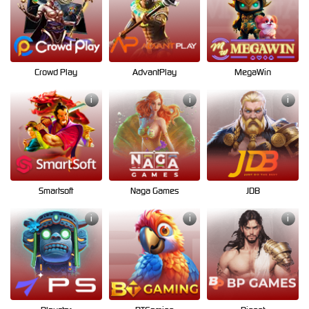
Crowd Play
AdvantPlay
MegaWin
i
i
i
Smartsoft
Naga Games
JDB
i
i
i