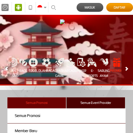
MASUK
DAFTAR
SLOTS
LIVE
RACE
TOGEL
OLAHRAGA
CRASH
ARCADE
POKER
E-
SABUNG
PROMOSI
CASINO
GAME
SPORTS
AYAM
Semua Promosi
Semua Event Provider
Semua Promosi
Member Baru