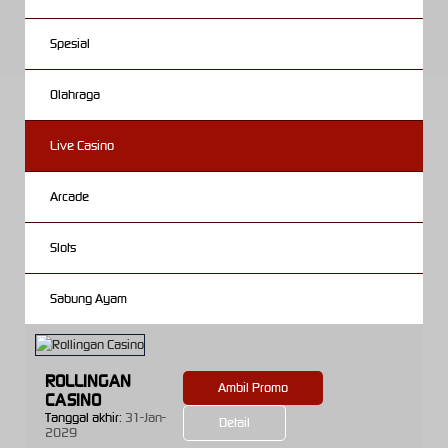
Spesial
Olahraga
Live Casino
Arcade
Slots
Sabung Ayam
ROLLINGAN
Ambil Promo
CASINO
Tanggal akhir:
31-Jan-
Detail
2029