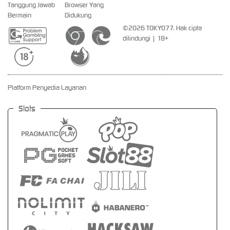
Tanggung Jawab
Browser Yang
Bermain
Didukung
©2026 TOKYO77. Hak cipta
dilindungi | 18+
Platform Penyedia Layanan
Slots