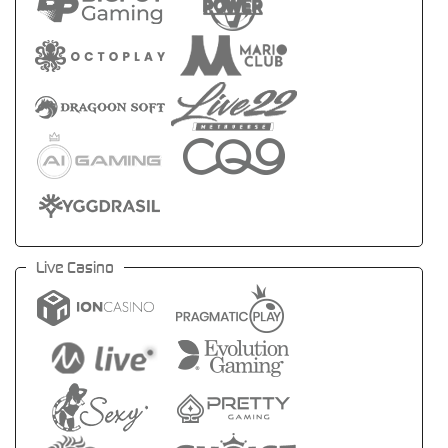
Live Casino